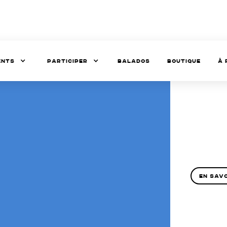
ents
Participer
balados
Boutique
à 
En savo