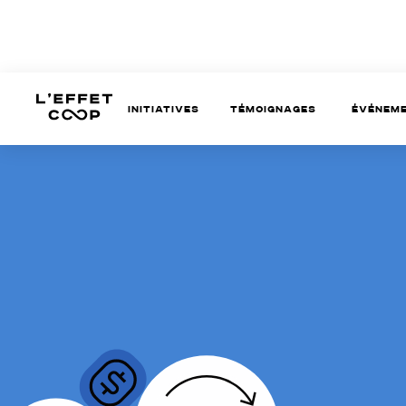
Initiatives
témoignages
Événem