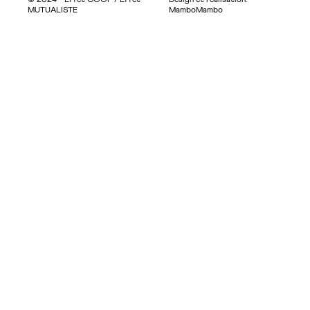
© 2024 - Effet COOP / Effet
Design et réalisation:
MUTUALISTE
MamboMambo