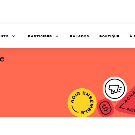
ents
Participer
balados
Boutique
à 
le