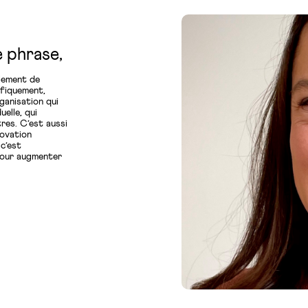
e phrase,
plement de
ifiquement,
ganisation qui
uelle, qui
tres. C’est aussi
novation
 c’est
pour augmenter