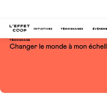
Initiatives
témoignages
Événem
témoignage
Changer le monde à mon échel