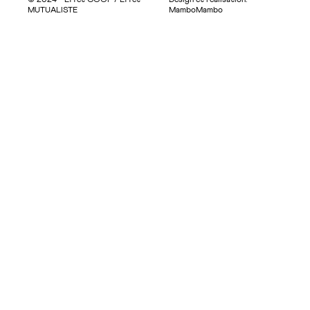
© 2024 - Effet COOP / Effet
Design et réalisation:
MUTUALISTE
MamboMambo