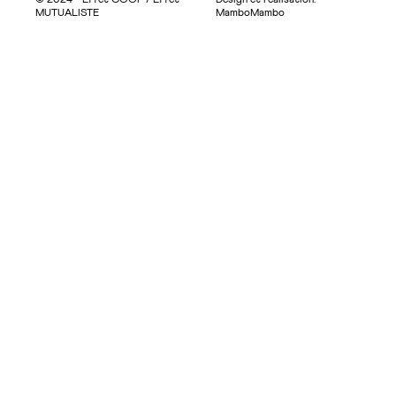
© 2024 - Effet COOP / Effet
Design et réalisation:
MUTUALISTE
MamboMambo